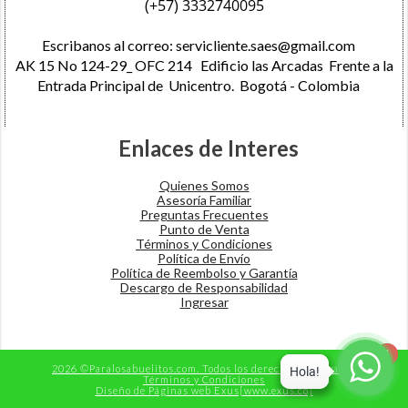
(+57) 3332740095
Escribanos al correo:
servicliente.saes@gmail.com
AK 15 No 124-29_ OFC 214 Edificio las Arcadas Frente a la
Entrada Principal de Unicentro. Bogotá - Colombia
Enlaces de Interes
Quienes Somos
Asesoría Familiar
Preguntas Frecuentes
Punto de Venta
Términos y Condiciones
​Política de Envío
Política de Reembolso y Garantía
Descargo de Responsabilidad​
Ingresar
1
1
2026 ©Paralosabuelitos.com. Todos los derechos reservados
Términos y Condiciones
Diseño de Páginas web Exus[www.exus.co]