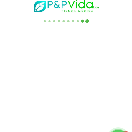
(+57) 3182194633
(+57) 3332740095
Escribanos al correo:
servicliente.saes@gmail.com
AK 15 No 124-29_ OFC 214 Edificio las Arcadas Frente a la
Entrada Principal de Unicentro. Bogotá - Colombia
Enlaces de Interes
Quienes Somos
Asesoría Familiar
Preguntas Frecuentes
Punto de Venta
Términos y Condiciones
​Política de Envío
Política de Reembolso y Garantía
Descargo de Responsabilidad​
Ingresar