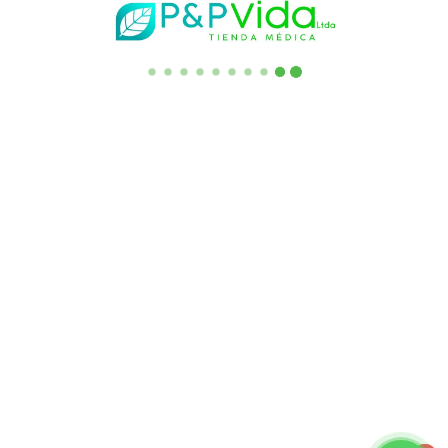
(+57) 3182194633
(+57) 3332740095
Escribanos al correo:
servicliente.saes@gmail.com
AK 15 No 124-29_ OFC 214 Edificio las Arcadas Frente a la
Entrada Principal de Unicentro. Bogotá - Colombia
Enlaces de Interes
Quienes Somos
Asesoría Familiar
Preguntas Frecuentes
Punto de Venta
Términos y Condiciones
​Política de Envío
Política de Reembolso y Garantía
Descargo de Responsabilidad​
Ingresar