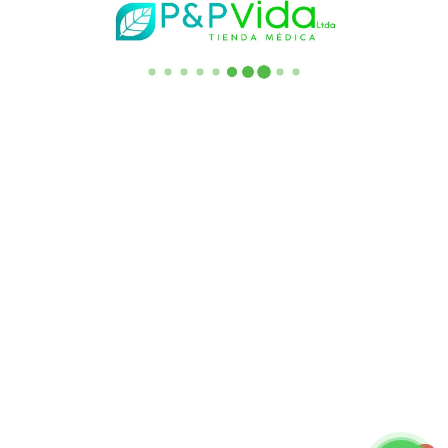
(+57) 3182194633
(+57) 3332740095
Escribanos al correo:
servicliente.saes@gmail.com
AK 15 No 124-29_ OFC 214 Edificio las Arcadas Frente a la
Entrada Principal de Unicentro. Bogotá - Colombia
Enlaces de Interes
Quienes Somos
Asesoría Familiar
Preguntas Frecuentes
Punto de Venta
Términos y Condiciones
​Política de Envío
Política de Reembolso y Garantía
Descargo de Responsabilidad​
Ingresar