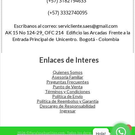
(+57) 3182194633
(+57) 3332740095
Escribanos al correo:
servicliente.saes@gmail.com
AK 15 No 124-29_ OFC 214 Edificio las Arcadas Frente a la
Entrada Principal de Unicentro. Bogotá - Colombia
Enlaces de Interes
Quienes Somos
Asesoría Familiar
Preguntas Frecuentes
Punto de Venta
Términos y Condiciones
​Política de Envío
Política de Reembolso y Garantía
Descargo de Responsabilidad​
Ingresar
1
1
2026 ©Paralosabuelitos.com. Todos los derechos reservados