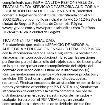
cumplimiento para P&P VIDA LTDA RESPONSABLE DEL
TRATAMIENTO: SERVICIO DE ASESORIA, AUDITORIA Y
EDUCACIÓN EN SALUD LTDA - P & P VIDA , sociedad
comercial legalmente constituida , identificada con el NIT
900241185, con domicilio principal en la AK 15 #124-29 de la
ciudad de Bogotá, República de Colombia. Página
www.pypvida.com y www.paralosabuelitos.com Teléfono
3124542516 en la ciudad de Bogotá.
TRATAMIENTO Y FINALIDAD:
El tratamiento que realizará SERVICIO DE ASESORIA,
AUDITORIA Y EDUCACIÓN EN SALUD LTDA - P & P VIDA
con la información personal será el siguiente: La recolección,
almacenamiento, uso, circulación. (i) Efectuar las gestiones
pertinentes para el desarrollo del objeto social de la compañía
en lo que tiene que ver con el cumplimiento del objeto del
contrato celebrado con el Titular de la información. (ii)
Realizar invitaciones a eventos y ofrecer nuevos productos y
servicios. (iii) Gestionar trámites (solicitudes, quejas,
reclamos). Efectuar encuestas de satisfacción respecto de los
bienes y servicios ofrecidos por P & P VIDA . (iv) Suministrar
información de contacto a la fuerza comercial y/o red de
distribución, telemercadeo, investigación de mercados y
cualquier tercero con el P&P VIDA tenga un vínculo
contractual para el desarrollo de actividades de ese tipo