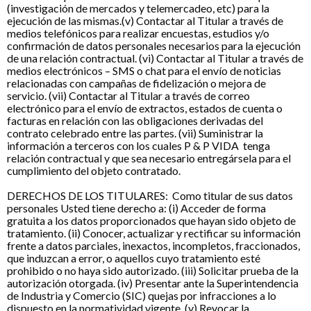
(investigación de mercados y telemercadeo, etc) para la
ejecución de las mismas.(v) Contactar al Titular a través de
medios telefónicos para realizar encuestas, estudios y/o
confirmación de datos personales necesarios para la ejecución
de una relación contractual. (vi) Contactar al Titular a través de
medios electrónicos – SMS o chat para el envío de noticias
relacionadas con campañas de fidelización o mejora de
servicio. (vii) Contactar al Titular a través de correo
electrónico para el envío de extractos, estados de cuenta o
facturas en relación con las obligaciones derivadas del
contrato celebrado entre las partes. (vii) Suministrar la
información a terceros con los cuales P & P VIDA tenga
relación contractual y que sea necesario entregársela para el
cumplimiento del objeto contratado.
DERECHOS DE LOS TITULARES: Como titular de sus datos
personales Usted tiene derecho a: (i) Acceder de forma
gratuita a los datos proporcionados que hayan sido objeto de
tratamiento. (ii) Conocer, actualizar y rectificar su información
frente a datos parciales, inexactos, incompletos, fraccionados,
que induzcan a error, o aquellos cuyo tratamiento esté
prohibido o no haya sido autorizado. (iii) Solicitar prueba de la
autorización otorgada. (iv) Presentar ante la Superintendencia
de Industria y Comercio (SIC) quejas por infracciones a lo
dispuesto en la normatividad vigente. (v) Revocar la