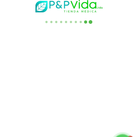
(+57) 3182194633
(+57) 3332740095
Escribanos al correo:
servicliente.saes@gmail.com
AK 15 No 124-29_ OFC 214 Edificio las Arcadas Frente a la
Entrada Principal de Unicentro. Bogotá - Colombia
Enlaces de Interes
Quienes Somos
Asesoría Familiar
Preguntas Frecuentes
Punto de Venta
Términos y Condiciones
​Política de Envío
Política de Reembolso y Garantía
Descargo de Responsabilidad​
Ingresar